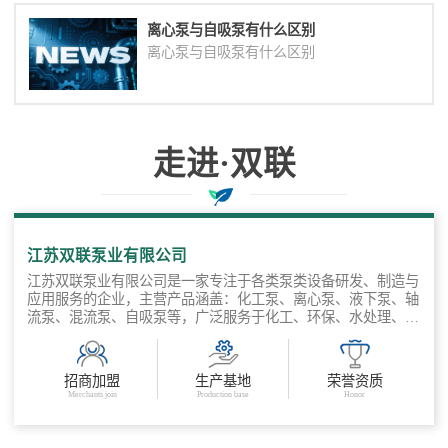
离心泵与自吸泵有什么区别
离心泵与自吸泵有什么区别
走进·双联
与您协作共赢
江苏双联泵业有限公司
江苏双联泵业有限公司是一家专注于各类泵类设备研发、制造与
应用服务的企业，主营产品涵盖：化工泵、离心泵、液下泵、轴
流泵、混流泵、自吸泵等，广泛服务于化工、环保、水处理、电
力、冶金、市政、农业等多个领 域。公司坚持“以工况为导向，
以品质为基础”，聚焦客户输送需求，提供标准产品 + 非标定制
+ 工程选型支持的全流程服务，打造从泵体设计到系统集成的多
招商加盟
生产基地
荣誉资质
场景流体输送解决方案。 公司产品可定制泵体材质（不锈钢、
Merchants join
Production base
Honor
氟塑料、等）应对腐蚀性液体，自吸能力强、运行稳定、维护方
便，工程选型支持，3D图纸/选型表提供，快速交货，售后保
障，服务响应快。 江苏双联泵业有限公司专注流体输送解决方