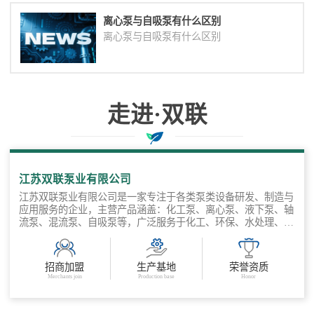
离心泵与自吸泵有什么区别
离心泵与自吸泵有什么区别
走进·双联
与您协作共赢
江苏双联泵业有限公司
江苏双联泵业有限公司是一家专注于各类泵类设备研发、制造与
应用服务的企业，主营产品涵盖：化工泵、离心泵、液下泵、轴
流泵、混流泵、自吸泵等，广泛服务于化工、环保、水处理、电
力、冶金、市政、农业等多个领 域。公司坚持“以工况为导向，
以品质为基础”，聚焦客户输送需求，提供标准产品 + 非标定制
+ 工程选型支持的全流程服务，打造从泵体设计到系统集成的多
招商加盟
生产基地
荣誉资质
场景流体输送解决方案。 公司产品可定制泵体材质（不锈钢、
Merchants join
Production base
Honor
氟塑料、等）应对腐蚀性液体，自吸能力强、运行稳定、维护方
便，工程选型支持，3D图纸/选型表提供，快速交货，售后保
障，服务响应快。 江苏双联泵业有限公司专注流体输送解决方