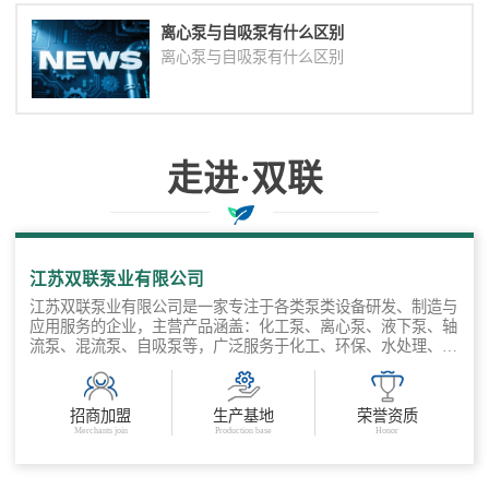
离心泵与自吸泵有什么区别
离心泵与自吸泵有什么区别
走进·双联
与您协作共赢
江苏双联泵业有限公司
江苏双联泵业有限公司是一家专注于各类泵类设备研发、制造与
应用服务的企业，主营产品涵盖：化工泵、离心泵、液下泵、轴
流泵、混流泵、自吸泵等，广泛服务于化工、环保、水处理、电
力、冶金、市政、农业等多个领 域。公司坚持“以工况为导向，
以品质为基础”，聚焦客户输送需求，提供标准产品 + 非标定制
+ 工程选型支持的全流程服务，打造从泵体设计到系统集成的多
招商加盟
生产基地
荣誉资质
场景流体输送解决方案。 公司产品可定制泵体材质（不锈钢、
Merchants join
Production base
Honor
氟塑料、等）应对腐蚀性液体，自吸能力强、运行稳定、维护方
便，工程选型支持，3D图纸/选型表提供，快速交货，售后保
障，服务响应快。 江苏双联泵业有限公司专注流体输送解决方