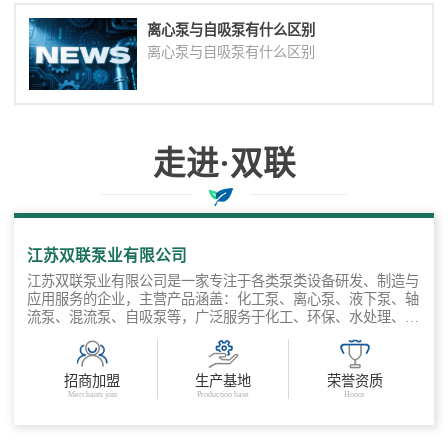
离心泵与自吸泵有什么区别
离心泵与自吸泵有什么区别
走进·双联
与您协作共赢
江苏双联泵业有限公司
江苏双联泵业有限公司是一家专注于各类泵类设备研发、制造与
应用服务的企业，主营产品涵盖：化工泵、离心泵、液下泵、轴
流泵、混流泵、自吸泵等，广泛服务于化工、环保、水处理、电
力、冶金、市政、农业等多个领 域。公司坚持“以工况为导向，
以品质为基础”，聚焦客户输送需求，提供标准产品 + 非标定制
+ 工程选型支持的全流程服务，打造从泵体设计到系统集成的多
招商加盟
生产基地
荣誉资质
场景流体输送解决方案。 公司产品可定制泵体材质（不锈钢、
Merchants join
Production base
Honor
氟塑料、等）应对腐蚀性液体，自吸能力强、运行稳定、维护方
便，工程选型支持，3D图纸/选型表提供，快速交货，售后保
障，服务响应快。 江苏双联泵业有限公司专注流体输送解决方