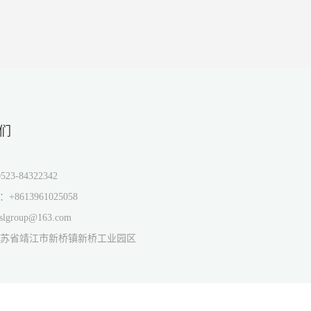
们
523-84322342
p：+8613961025058
slgroup@163.com
苏省靖江市新桥镇新桥工业园区